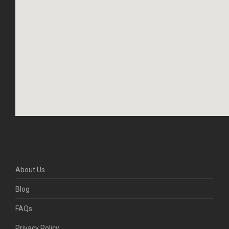
About Us
Blog
FAQs
Privacy Policy