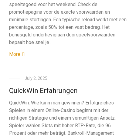
speeltegoed voor het weekend. Check de
promotiepagina voor de exacte voorwaarden en
minimale stortingen. Een typische reload werkt met een
percentage, zoals 50% tot een vast bedrag. Het
bonusgeld onderhevig aan doorspeelvoorwaarden
bepaalt hoe snel je …
More
July 2, 2025
QuickWin Erfahrungen
QuickWin: Wie kann man gewinnen? Erfolgreiches
Spielen in einem Online-Casino beginnt mit der
richtigen Strategie und einem vernünftigen Ansatz.
Spieler wählen Slots mit hoher RTP-Rate, die 96
Prozent oder mehr beträgt. Bankroll-Management