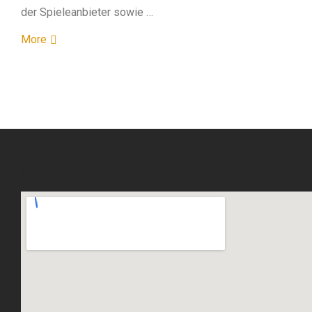
der Spieleanbieter sowie …
More
map