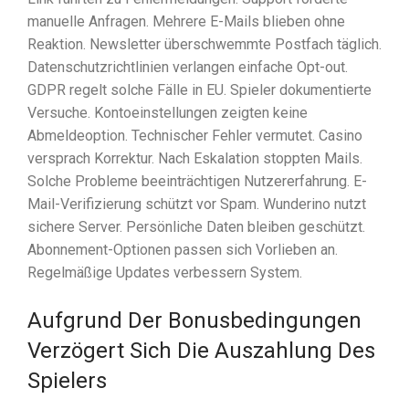
manuelle Anfragen. Mehrere E-Mails blieben ohne
Reaktion. Newsletter überschwemmte Postfach täglich.
Datenschutzrichtlinien verlangen einfache Opt-out.
GDPR regelt solche Fälle in EU. Spieler dokumentierte
Versuche. Kontoeinstellungen zeigten keine
Abmeldeoption. Technischer Fehler vermutet. Casino
versprach Korrektur. Nach Eskalation stoppten Mails.
Solche Probleme beeinträchtigen Nutzererfahrung. E-
Mail-Verifizierung schützt vor Spam. Wunderino nutzt
sichere Server. Persönliche Daten bleiben geschützt.
Abonnement-Optionen passen sich Vorlieben an.
Regelmäßige Updates verbessern System.
Aufgrund Der Bonusbedingungen
Verzögert Sich Die Auszahlung Des
Spielers