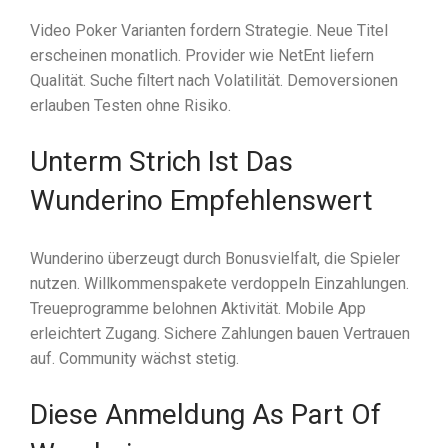
Video Poker Varianten fordern Strategie. Neue Titel
erscheinen monatlich. Provider wie NetEnt liefern
Qualität. Suche filtert nach Volatilität. Demoversionen
erlauben Testen ohne Risiko.
Unterm Strich Ist Das
Wunderino Empfehlenswert
Wunderino überzeugt durch Bonusvielfalt, die Spieler
nutzen. Willkommenspakete verdoppeln Einzahlungen.
Treueprogramme belohnen Aktivität. Mobile App
erleichtert Zugang. Sichere Zahlungen bauen Vertrauen
auf. Community wächst stetig.
Diese Anmeldung As Part Of