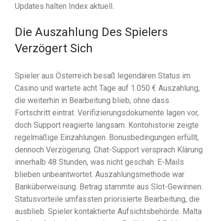
Updates halten Index aktuell.
Die Auszahlung Des Spielers
Verzögert Sich
Spieler aus Österreich besaß legendären Status im
Casino und wartete acht Tage auf 1.050 € Auszahlung,
die weiterhin in Bearbeitung blieb, ohne dass
Fortschritt eintrat. Verifizierungsdokumente lagen vor,
doch Support reagierte langsam. Kontohistorie zeigte
regelmäßige Einzahlungen. Bonusbedingungen erfüllt,
dennoch Verzögerung. Chat-Support versprach Klärung
innerhalb 48 Stunden, was nicht geschah. E-Mails
blieben unbeantwortet. Auszahlungsmethode war
Banküberweisung. Betrag stammte aus Slot-Gewinnen.
Statusvorteile umfassten priorisierte Bearbeitung, die
ausblieb. Spieler kontaktierte Aufsichtsbehörde. Malta