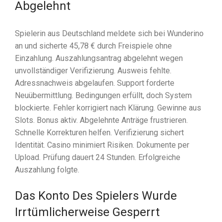
Abgelehnt
Spielerin aus Deutschland meldete sich bei Wunderino
an und sicherte 45,78 € durch Freispiele ohne
Einzahlung. Auszahlungsantrag abgelehnt wegen
unvollständiger Verifizierung. Ausweis fehlte.
Adressnachweis abgelaufen. Support forderte
Neuübermittlung. Bedingungen erfüllt, doch System
blockierte. Fehler korrigiert nach Klärung. Gewinne aus
Slots. Bonus aktiv. Abgelehnte Anträge frustrieren.
Schnelle Korrekturen helfen. Verifizierung sichert
Identität. Casino minimiert Risiken. Dokumente per
Upload. Prüfung dauert 24 Stunden. Erfolgreiche
Auszahlung folgte.
Das Konto Des Spielers Wurde
Irrtümlicherweise Gesperrt