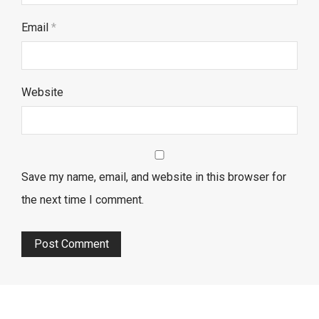
Email
*
Website
Save my name, email, and website in this browser for
the next time I comment.