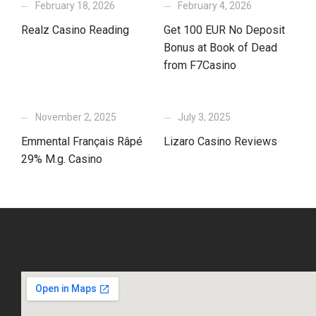
February 18, 2026
February 4, 2026
Realz Casino Reading
Get 100 EUR No Deposit
Bonus at Book of Dead
from F7Casino
November 2, 2025
July 3, 2025
Emmental Français Râpé
Lizaro Casino Reviews
29% M.g. Casino
map