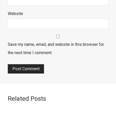
Website
Save my name, email, and website in this browser for
the next time I comment.
Related Posts