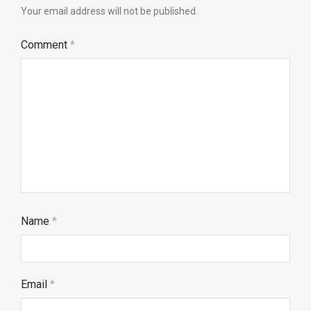
Your email address will not be published.
Comment
*
Name
*
Email
*