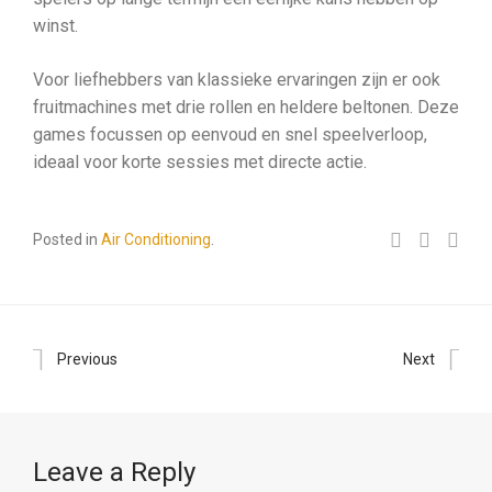
winst.
Voor liefhebbers van klassieke ervaringen zijn er ook
fruitmachines met drie rollen en heldere beltonen. Deze
games focussen op eenvoud en snel speelverloop,
ideaal voor korte sessies met directe actie.
Posted in
Air Conditioning
.
Previous
Next
Leave a Reply