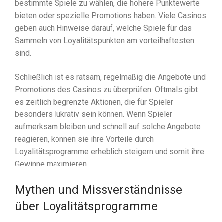
bestimmte Spiele zu wählen, die höhere Punktewerte
bieten oder spezielle Promotions haben. Viele Casinos
geben auch Hinweise darauf, welche Spiele für das
Sammeln von Loyalitätspunkten am vorteilhaftesten
sind.
Schließlich ist es ratsam, regelmäßig die Angebote und
Promotions des Casinos zu überprüfen. Oftmals gibt
es zeitlich begrenzte Aktionen, die für Spieler
besonders lukrativ sein können. Wenn Spieler
aufmerksam bleiben und schnell auf solche Angebote
reagieren, können sie ihre Vorteile durch
Loyalitätsprogramme erheblich steigern und somit ihre
Gewinne maximieren.
Mythen und Missverständnisse
über Loyalitätsprogramme