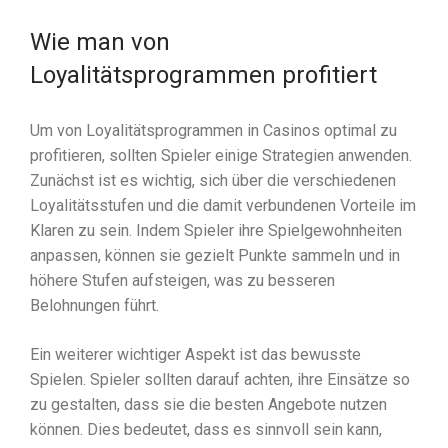
Wie man von
Loyalitätsprogrammen profitiert
Um von Loyalitätsprogrammen in Casinos optimal zu
profitieren, sollten Spieler einige Strategien anwenden.
Zunächst ist es wichtig, sich über die verschiedenen
Loyalitätsstufen und die damit verbundenen Vorteile im
Klaren zu sein. Indem Spieler ihre Spielgewohnheiten
anpassen, können sie gezielt Punkte sammeln und in
höhere Stufen aufsteigen, was zu besseren
Belohnungen führt.
Ein weiterer wichtiger Aspekt ist das bewusste
Spielen. Spieler sollten darauf achten, ihre Einsätze so
zu gestalten, dass sie die besten Angebote nutzen
können. Dies bedeutet, dass es sinnvoll sein kann,