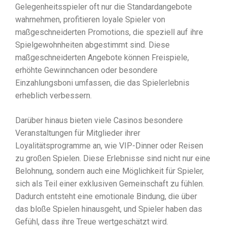
Gelegenheitsspieler oft nur die Standardangebote
wahrnehmen, profitieren loyale Spieler von
maßgeschneiderten Promotions, die speziell auf ihre
Spielgewohnheiten abgestimmt sind. Diese
maßgeschneiderten Angebote können Freispiele,
erhöhte Gewinnchancen oder besondere
Einzahlungsboni umfassen, die das Spielerlebnis
erheblich verbessern.
Darüber hinaus bieten viele Casinos besondere
Veranstaltungen für Mitglieder ihrer
Loyalitätsprogramme an, wie VIP-Dinner oder Reisen
zu großen Spielen. Diese Erlebnisse sind nicht nur eine
Belohnung, sondern auch eine Möglichkeit für Spieler,
sich als Teil einer exklusiven Gemeinschaft zu fühlen.
Dadurch entsteht eine emotionale Bindung, die über
das bloße Spielen hinausgeht, und Spieler haben das
Gefühl, dass ihre Treue wertgeschätzt wird.