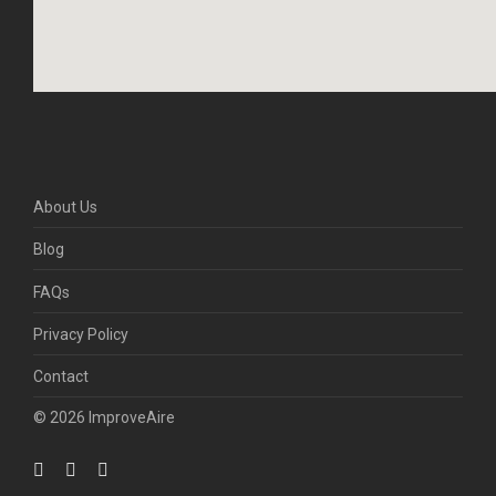
About Us
Blog
FAQs
Privacy Policy
Contact
© 2026 ImproveAire