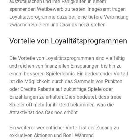
auszutauschen und ihre Fähigkeiten in einem
spannenden Wettbewerb zu testen. Insgesamt tragen
Loyalitätsprogramme dazu bei, eine tiefere Verbindung
zwischen Spielern und Casinos herzustellen.
Vorteile von Loyalitätsprogrammen
Die Vorteile von Loyalitätsprogrammen sind vielfältig
und reichen von finanziellen Einsparungen bis hin zu
einem besseren Spielerlebnis. Ein bedeutender Vorteil
ist die Möglichkeit, durch das Sammeln von Punkten
oder Credits Rabatte auf zukünftige Spiele oder
Einzahlungen zu erhalten. Dies bedeutet, dass treue
Spieler oft mehr für ihr Geld bekommen, was die
Attraktivität des Casinos erhöht.
Ein weiterer wesentlicher Vorteil ist der Zugang zu
exklusiven Aktionen und Boni. Während