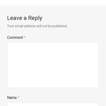
Leave a Reply
Your email address will not be published.
Comment
*
Name
*