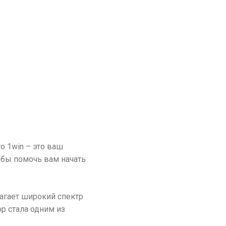
о 1win – это ваш
обы помочь вам начать
лагает широкий спектр
ор стала одним из