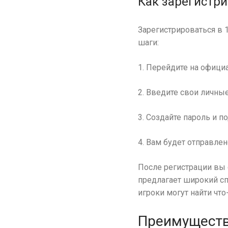
Как зарегистри
Зарегистрироваться в 
шаги:
1. Перейдите на официа
2. Введите свои личны
3. Создайте пароль и п
4. Вам будет отправле
После регистрации вы 
предлагает широкий спе
игроки могут найти что
Преимуществ