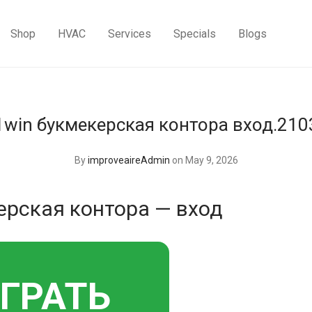
Shop
HVAC
Services
Specials
Blogs
1win букмекерская контора вход.210
By
improveaireAdmin
on May 9, 2026
ерская контора — вход
ИГРАТЬ