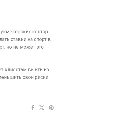
букмекерских контор.
ать ставки на спорт в
рт, но не может это
ет клиентам выйти из
уменьшить свои риски