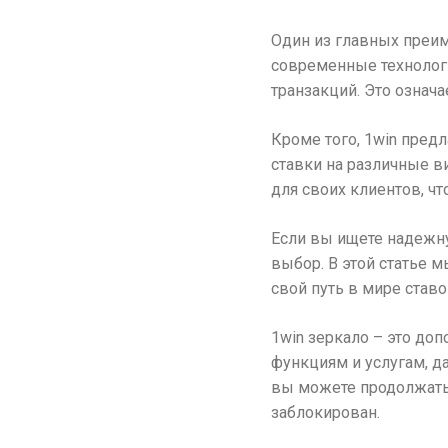
Один из главных преим
современные технологи
транзакций. Это означа
Кроме того, 1win пред
ставки на различные в
для своих клиентов, чт
Если вы ищете надеж
выбор. В этой статье 
свой путь в мире ставо
1win зеркало – это до
функциям и услугам, да
вы можете продолжать 
заблокирован.