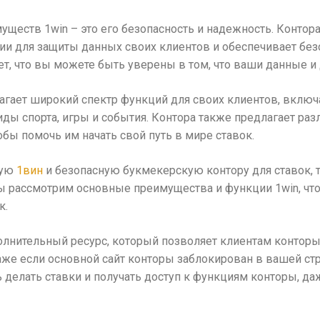
уществ 1win – это его безопасность и надежность. Контор
и для защиты данных своих клиентов и обеспечивает без
ет, что вы можете быть уверены в том, что ваши данные и 
лагает широкий спектр функций для своих клиентов, вклю
иды спорта, игры и события. Контора также предлагает ра
обы помочь им начать свой путь в мире ставок.
ную
1вин
и безопасную букмекерскую контору для ставок, т
мы рассмотрим основные преимущества и функции 1win, чт
к.
полнительный ресурс, который позволяет клиентам конторы 
же если основной сайт конторы заблокирован в вашей стра
делать ставки и получать доступ к функциям конторы, да