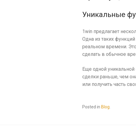
Уникальные фу
1win предлагает неско
Одна из таких функций 
реальном времени. Это 
сделать в обычное вре
Еще одной уникальной 
сделки раньше, чем она
или получить часть сво
Posted in
Blog
.