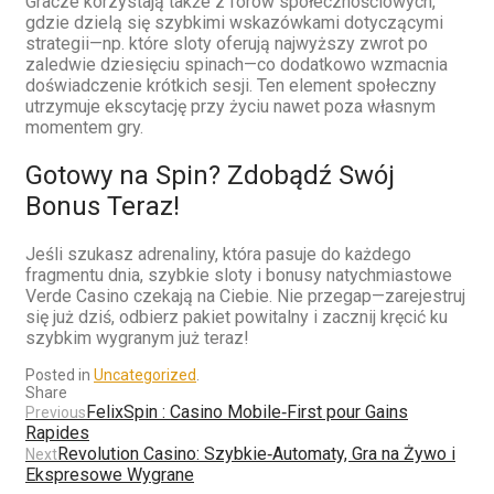
Gracze korzystają także z forów społecznościowych,
gdzie dzielą się szybkimi wskazówkami dotyczącymi
strategii—np. które sloty oferują najwyższy zwrot po
zaledwie dziesięciu spinach—co dodatkowo wzmacnia
doświadczenie krótkich sesji. Ten element społeczny
utrzymuje ekscytację przy życiu nawet poza własnym
momentem gry.
Gotowy na Spin? Zdobądź Swój
Bonus Teraz!
Jeśli szukasz adrenaliny, która pasuje do każdego
fragmentu dnia, szybkie sloty i bonusy natychmiastowe
Verde Casino czekają na Ciebie. Nie przegap—zarejestruj
się już dziś, odbierz pakiet powitalny i zacznij kręcić ku
szybkim wygranym już teraz!
Posted in
Uncategorized
.
Share
FelixSpin : Casino Mobile‑First pour Gains
Previous
Rapides
Revolution Casino: Szybkie‑Automaty, Gra na Żywo i
Next
Ekspresowe Wygrane