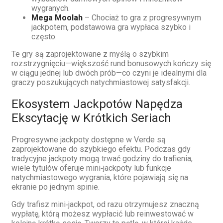
wygranych.
Mega Moolah
– Chociaż to gra z progresywnym
jackpotem, podstawowa gra wypłaca szybko i
często.
Te gry są zaprojektowane z myślą o szybkim
rozstrzygnięciu—większość rund bonusowych kończy się
w ciągu jednej lub dwóch prób—co czyni je idealnymi dla
graczy poszukujących natychmiastowej satysfakcji.
Ekosystem Jackpotów Napędza
Ekscytację w Krótkich Seriach
Progresywne jackpoty dostępne w Verde są
zaprojektowane do szybkiego efektu. Podczas gdy
tradycyjne jackpoty mogą trwać godziny do trafienia,
wiele tytułów oferuje mini‑jackpoty lub funkcje
natychmiastowego wygrania, które pojawiają się na
ekranie po jednym spinie.
Gdy trafisz mini‑jackpot, od razu otrzymujesz znaczną
wypłatę, którą możesz wypłacić lub reinwestować w