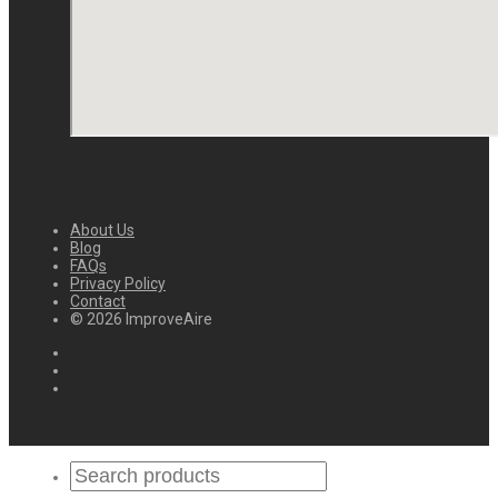
About Us
Blog
FAQs
Privacy Policy
Contact
© 2026 ImproveAire