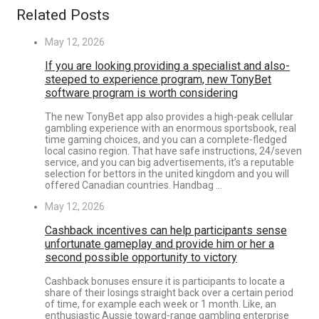
Related Posts
May 12, 2026
If you are looking providing a specialist and also-
steeped to experience program, new TonyBet
software program is worth considering
The new TonyBet app also provides a high-peak cellular
gambling experience with an enormous sportsbook, real
time gaming choices, and you can a complete-fledged
local casino region. That have safe instructions, 24/seven
service, and you can big advertisements, it’s a reputable
selection for bettors in the united kingdom and you will
offered Canadian countries. Handbag …
May 12, 2026
Cashback incentives can help participants sense
unfortunate gameplay and provide him or her a
second possible opportunity to victory
Cashback bonuses ensure it is participants to locate a
share of their losings straight back over a certain period
of time, for example each week or 1 month. Like, an
enthusiastic Aussie toward-range gambling enterprise