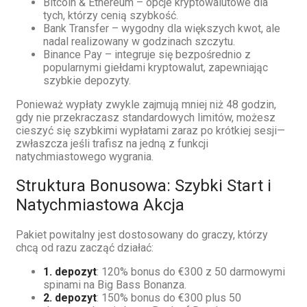
Bitcoin & Ethereum – opcje kryptowalutowe dla
tych, którzy cenią szybkość.
Bank Transfer – wygodny dla większych kwot, ale
nadal realizowany w godzinach szczytu.
Binance Pay – integruje się bezpośrednio z
popularnymi giełdami kryptowalut, zapewniając
szybkie depozyty.
Ponieważ wypłaty zwykle zajmują mniej niż 48 godzin,
gdy nie przekraczasz standardowych limitów, możesz
cieszyć się szybkimi wypłatami zaraz po krótkiej sesji—
zwłaszcza jeśli trafisz na jedną z funkcji
natychmiastowego wygrania.
Struktura Bonusowa: Szybki Start i
Natychmiastowa Akcja
Pakiet powitalny jest dostosowany do graczy, którzy
chcą od razu zacząć działać:
1. depozyt
: 120% bonus do €300 z 50 darmowymi
spinami na Big Bass Bonanza.
2. depozyt
: 150% bonus do €300 plus 50