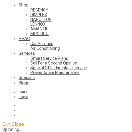
Shop
REGENCY
DIMPLEX
NAPOLEON
LENNOX
AMANTII
MONTIGO
HVAC
Gas Furnace
Air Conditioning
Services
Smart Service Plans
Call For a Second Opinion
Special Offer Fireplace service
Preventative Maintenance
Specials
Blogs
Cart
0
Login
Cart
Close
Updating…