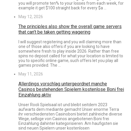
you will promote ten% to your losses from each week, for
example it get $100 straight back for every $a …
May 12, 2026
The principles also show the overall game servers
that can’t be taken getting wagering
I will suggest registering and you will claiming more than
one of those also offers if you are looking to have
somewhere fresh to play inside 2026. Rather than free
spins no deposit called for what your location is limited to
you to specific online game, such offers let you play all
games provided. The …
May 11, 2026
Allerdings vorschlag untergeordnet manche
Casinos bestehenden Spielern kostenlose Boni frei
Einzahlung aktiv
Unser Rooli Spielsaal ist und bleibt seitdem 2023
aufwarts dem mediante gemacht Unser enorme Terra
ihr verschiedensten Casinoboni bietet zahlreiche diverse
Wege, selbige von Casinos angebotenen Boni frei
Einzahlung dahinter kategorisieren. Am haufigsten sie
sind neuen Spielern unser kostenlosen