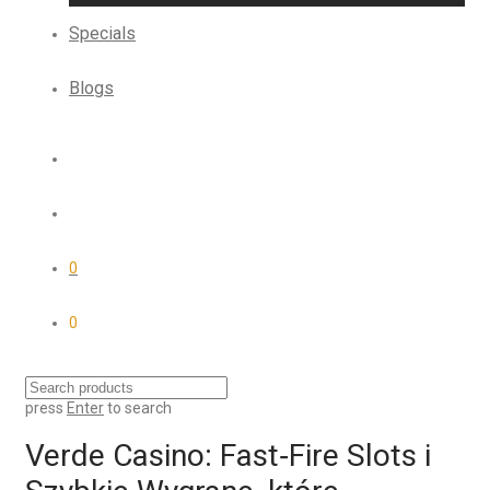
Specials
Blogs
0
0
press
Enter
to search
Verde Casino: Fast‑Fire Slots i