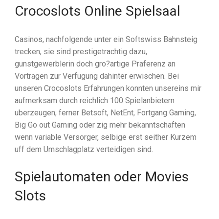
Crocoslots Online Spielsaal
Casinos, nachfolgende unter ein Softswiss Bahnsteig
trecken, sie sind prestigetrachtig dazu,
gunstgewerblerin doch gro?artige Praferenz an
Vortragen zur Verfugung dahinter erwischen. Bei
unseren Crocoslots Erfahrungen konnten unsereins mir
aufmerksam durch reichlich 100 Spielanbietern
uberzeugen, ferner Betsoft, NetEnt, Fortgang Gaming,
Big Go out Gaming oder zig mehr bekanntschaften
wenn variable Versorger, selbige erst seither Kurzem
uff dem Umschlagplatz verteidigen sind.
Spielautomaten oder Movies
Slots