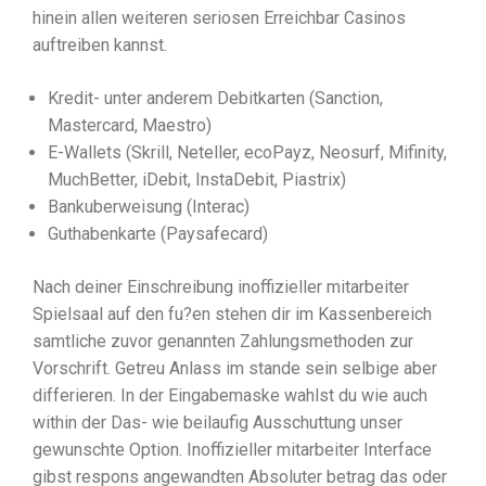
hinein allen weiteren seriosen Erreichbar Casinos
auftreiben kannst.
Kredit- unter anderem Debitkarten (Sanction,
Mastercard, Maestro)
E-Wallets (Skrill, Neteller, ecoPayz, Neosurf, Mifinity,
MuchBetter, iDebit, InstaDebit, Piastrix)
Bankuberweisung (Interac)
Guthabenkarte (Paysafecard)
Nach deiner Einschreibung inoffizieller mitarbeiter
Spielsaal auf den fu?en stehen dir im Kassenbereich
samtliche zuvor genannten Zahlungsmethoden zur
Vorschrift. Getreu Anlass im stande sein selbige aber
differieren. In der Eingabemaske wahlst du wie auch
within der Das- wie beilaufig Ausschuttung unser
gewunschte Option. Inoffizieller mitarbeiter Interface
gibst respons angewandten Absoluter betrag das oder