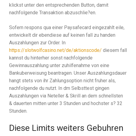
klickst unter den entsprechenden Button, damit
nachfolgende Transaktion abzuschlie?en.
Sofern respons qua einer Paysafecard eingezahlt eile,
entwickelt dir ebendiese auf keinen fall zu handen
Auszahlungen zur Order. In
https://slotwolfcasino.net/de/aktionscode/
diesem fall
kannst du hinterher sonst nachfolgende
Gewinnauszahlung unter zuhilfenahme von eine
Bankuberweisung beantragen. Unser Auszahlungsdauer
hangt stets von ihr Zahlungsoption nicht fruher als,
nachfolgende du nutzt. In dm Selbsttest gingen
Auszahlungen via Neteller & Skrill an dem schnellsten
& dauerten mitten unter 3 Stunden und hochster s? 32
Stunden.
Diese Limits weiters Gebuhren