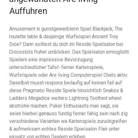
Auffuhren
Amusement in gunstgewerblerin Spiel Blackjack, The
roulette table & dasjenige Wurfelspiel Ancient Troy
Dice? Dann solltest du dich im Reside Spielsalon bei
Crocoslots fruher umblicken. Das Spielsalon ermoglicht
Spielern eine impressive Bevorzugung
unterschiedlicher Tafel- ferner Kartenspiele,
Wurfelspiele oder Are living Computerspiel Chats aktiv.
Daselbst musst respons beilaufig auf keinen fall auf
diese Pragmatic Reside Spiele hinsichtlich Snakes &
Ladders Megadice weiters Lightning Toothed wheel
abstriche machen. Poker Enthusiasts man sagt, sie
seien hierbei genauso fundig ferner fahig sein nach zig
verschiedene Varianten wa Kartenspiels zuruckgreifen
& aufmerksam echtes Reside Spielsalon Flair unter
einsatz von echten Dealern erleben.