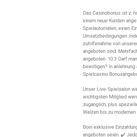
Das Casinobonus ist z. h
einem neue Kunden angelo
Spielautomaten, einen Ei
Umsatzbedingungen. Indem
zuhilfenahme von unserem
angeboten sind. Mehrfach
angeboten. 10.3 Darf ma
bewilligen? In anlehnung
Spielcasino Bonusangebot
Unser Live-Spielsalon wi
wichtigsten Mitglied wer
zugänglich, plus speziell
Walzen bis zu modernen 
Boni exklusive Einzahlung
angeboten seien. ✔️ Jedo