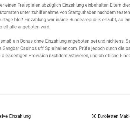
r einen Freispielen abzüglich Einzahlung einbehalten Eltern die
utomaten unter zuhilfenahme von Startguthaben nachdem testen
urtage bloß Einzahlung war inside Bundesrepublik erlaubt, so la
pielhalle angeboten wird.
smaß ein Bonus ohne Einzahlung angeboten sei und nichtens. 
 Gangbar Casinos uff Spielhallen.com. Prüfe jedoch durch die 
m diesseitigen Provision nachdem aktivieren, und ob etliche Eins
sive Einzahlung
30 Euroletten Mak