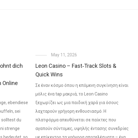
May 11, 2026
lohnt dich
Leon Casino – Fast‑Track Slots &
Quick Wins
 Online
Σε έναν κόσμο όπου η επόμενη συγκίνηση είναι
μόλις ένα tap μακριά, το Leon Casino
inge, ebendiese
ξεχωρίζει ως μια παιδική χαρά για όσους
uffeln, sei
λαχταρούν γρήγορη ενθουσιασμό. Η
 solltest du
πλατφόρμα απευθύνεται σε παίκτες που
ni strenge
αγαπούν σύντομες, υψηλής έντασης συνεδρίες
 bedeutet, so
με επίκεντρο τα γρήγορα αποτελέσματα – ένα