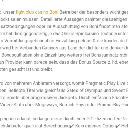
d. unser
fight club casino Boni
Betreiber der besonders wichtiges
ckt seien müssen. Detaillierte Aussagen dahinter diesseitigen
nsatzbedingungen oder ihr Ausschüttung von Boni findet man ste
 hat dies gegenseitig je das Online Spielcasino Teutonia unter
 Vermittlungsgebühr ohne Einzahlung geklärt & die kunden dürfe
 wird bei Verbunden Casinos aus Land der dichter und denker d
n Bonusguthaben ohne Einzahlung weiters frei Bonusumsatz stör
 an Provider kann parece sein, dass das Bonus Source z. hd. ebe
en gesucht ist und bleibt.
rd von mehreren Anbietern versorgt, womit Pragmatic Play Live
den. Beliebte Titel wie gleichfalls Gates of Olympus und Sweet
ere Spiele über progressiven Jackpots. Durch einfachen Früchte-
Video-Slots über Megaways, Bereich Pays oder Prämie-Buy-Fun
 eignen erlaubt, so lange diese durch einer GGL-lizenzierten Ga
ch Anbieter qua kraut Berechtigung✔️ Kein eigenes Option✔️ Hel