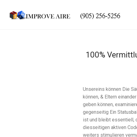
100% Vermittlu
Unsereins können Die Sä
können, & Eltern einande
geben können, examinieren
gegenseitig Ein Statusbal
ist und bleibt essentiell,
diesseitigen aktiven Cod
weiters stimulieren verm