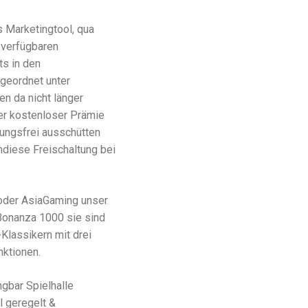
 Marketingtool, qua
 verfügbaren
ts in den
geordnet unter
n da nicht länger
er kostenloser Prämie
ungsfrei ausschütten
ndiese Freischaltung bei
 oder AsiaGaming unser
 Bonanza 1000 sie sind
Klassikern mit drei
ktionen.
ngbar Spielhalle
l geregelt &