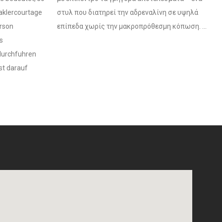
aklercourtage
στυλ που διατηρεί την αδρεναλίνη σε υψηλά
erson
επίπεδα χωρίς την μακροπρόθεσμη κόπωση. …
s
durchfuhren
st darauf