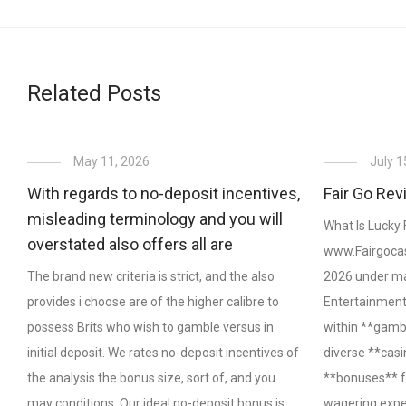
Related Posts
May 11, 2026
July 1
With regards to no-deposit incentives,
Fair Go Re
misleading terminology and you will
What Is Lucky 
overstated also offers all are
www.Fairgocas
The brand new criteria is strict, and the also
2026 under m
provides i choose are of the higher calibre to
Entertainment 
possess Brits who wish to gamble versus in
within **gambl
initial deposit. We rates no-deposit incentives of
diverse **cas
the analysis the bonus size, sort of, and you
**bonuses** fo
may conditions. Our ideal no-deposit bonus is
wagering expe