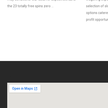
the 23 totally free spins zero …
selection of sl
options cater
profit opportun
map